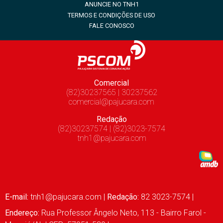
ANUNCIE NO TNH1
TERMOS E CONDIÇÕES DE USO
FALE CONOSCO
Comercial
(82)30237565 | 30237562
comercial@pajucara.com
Redação
(82)30237574 | (82)3023-7574
tnh1@pajucara.com
E-mail:
tnh1@pajucara.com
|
Redação:
82 3023-7574 |
Endereço:
Rua Professor Ângelo Neto, 113 - Bairro Farol -