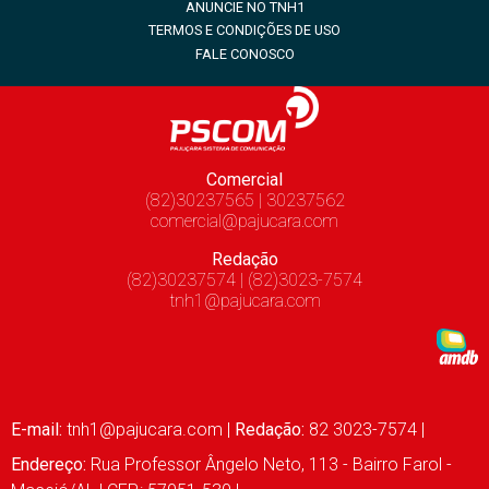
ANUNCIE NO TNH1
TERMOS E CONDIÇÕES DE USO
FALE CONOSCO
Comercial
(82)30237565 | 30237562
comercial@pajucara.com
Redação
(82)30237574 | (82)3023-7574
tnh1@pajucara.com
E-mail:
tnh1@pajucara.com
|
Redação:
82 3023-7574 |
Endereço:
Rua Professor Ângelo Neto, 113 - Bairro Farol -