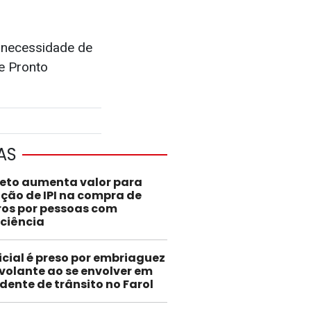
a necessidade de
e Pronto
AS
jeto aumenta valor para
nção de IPI na compra de
ros por pessoas com
iciência
icial é preso por embriaguez
volante ao se envolver em
dente de trânsito no Farol