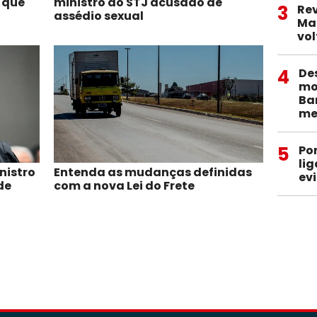
 que
ministro do STJ acusado de
3
Re
assédio sexual
Ma
vol
4
De
mob
Ba
me
5
Po
li
nistro
Entenda as mudanças definidas
ev
de
com a nova Lei do Frete