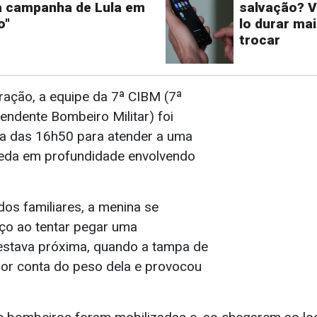
 campanha de Lula em
salvação? V
o"
lo durar ma
trocar
ação, a equipe da 7ª CIBM (7ª
ndente Bombeiro Militar) foi
ta das 16h50 para atender a uma
ueda em profundidade envolvendo
dos familiares, a menina se
ço ao tentar pegar uma
estava próxima, quando a tampa de
or conta do peso dela e provocou