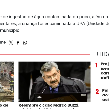
de de ingestão de água contaminada do poço, além d
tares, a criança foi encaminhada à UPA (Unidade d
município.
ilhe
+LID
1
Pro
ise
car
def
2
Pol
ao 
aci
o de
Relembre o caso Marco Buzzi,