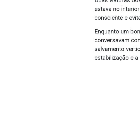
Duas viaturas do
estava no interio
consciente e evi
Enquanto um bombe
conversavam com 
salvamento vertic
estabilização e a