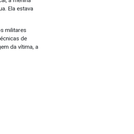
al, a menina
ua. Ela estava
s militares
técnicas de
gem da vítima, a