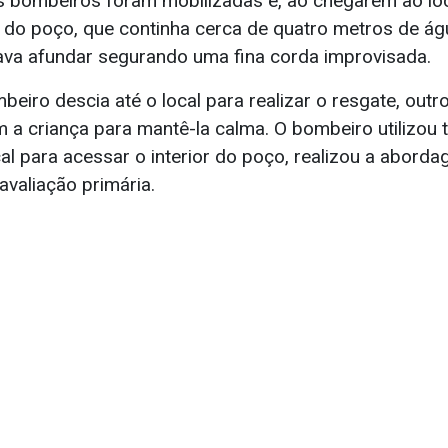
s bombeiros foram mobilizadas e, ao chegarem ao loc
r do poço, que continha cerca de quatro metros de ág
tava afundar segurando uma fina corda improvisada.
iro descia até o local para realizar o resgate, outro
a criança para mantê-la calma. O bombeiro utilizou 
al para acessar o interior do poço, realizou a aborda
 avaliação primária.