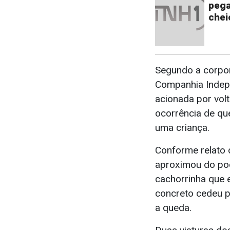
pega
chei
Segundo a corpor
Companhia Indepe
acionada por vol
ocorrência de q
uma criança.
Conforme relato 
aproximou do po
cachorrinha que 
concreto cedeu p
a queda.