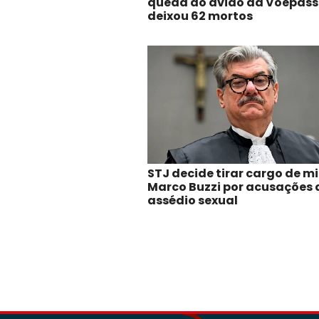
queda do avião da Voepass
deixou 62 mortos
STJ decide tirar cargo de mi
Marco Buzzi por acusações 
assédio sexual