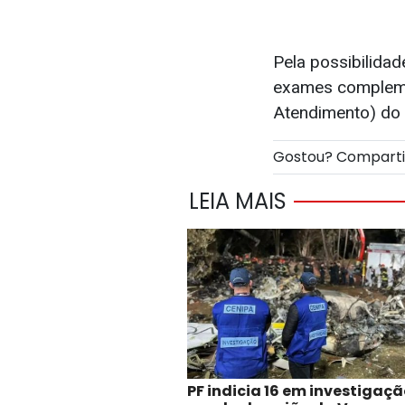
Pela possibilida
exames complemen
Atendimento) do 
Gostou? Compart
LEIA MAIS
PF indicia 16 em investigaçã