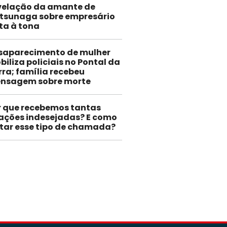
velação da amante de
tsunaga sobre empresário
ta à tona
saparecimento de mulher
iliza policiais no Pontal da
rra; família recebeu
nsagem sobre morte
r que recebemos tantas
gações indesejadas? E como
itar esse tipo de chamada?