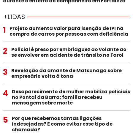
durante o enterro do companheiro em Fortaleza
+LIDAS
1
Projeto aumenta valor para isenção de IPI na
compra de carros por pessoas com deficiência
2
Policial é preso por embriaguez ao volante ao
se envolver em acidente de trânsito no Farol
3
Revelação da amante de Matsunaga sobre
empresário volta à tona
4
Desaparecimento de mulher mobiliza policiais
no Pontal da Barra; família recebeu
mensagem sobre morte
5
Por que recebemos tantas ligações
indesejadas? E como evitar esse tipo de
chamada?