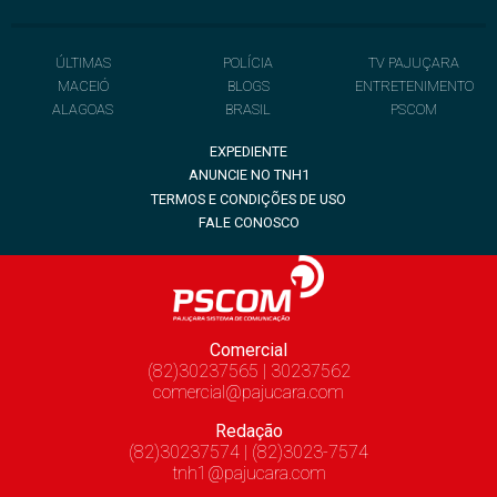
ÚLTIMAS
POLÍCIA
TV PAJUÇARA
MACEIÓ
BLOGS
ENTRETENIMENTO
ALAGOAS
BRASIL
PSCOM
EXPEDIENTE
ANUNCIE NO TNH1
TERMOS E CONDIÇÕES DE USO
FALE CONOSCO
Comercial
(82)30237565 | 30237562
comercial@pajucara.com
Redação
(82)30237574 | (82)3023-7574
tnh1@pajucara.com