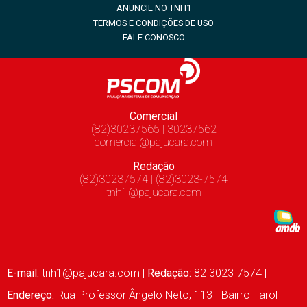
ANUNCIE NO TNH1
TERMOS E CONDIÇÕES DE USO
FALE CONOSCO
Comercial
(82)30237565 | 30237562
comercial@pajucara.com
Redação
(82)30237574 | (82)3023-7574
tnh1@pajucara.com
E-mail:
tnh1@pajucara.com
|
Redação:
82 3023-7574 |
Endereço:
Rua Professor Ângelo Neto, 113 - Bairro Farol -