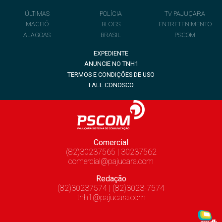
ÚLTIMAS
POLÍCIA
TV PAJUÇARA
MACEIÓ
BLOGS
ENTRETENIMENTO
ALAGOAS
BRASIL
PSCOM
EXPEDIENTE
ANUNCIE NO TNH1
TERMOS E CONDIÇÕES DE USO
FALE CONOSCO
Comercial
(82)30237565 | 30237562
comercial@pajucara.com
Redação
(82)30237574 | (82)3023-7574
tnh1@pajucara.com