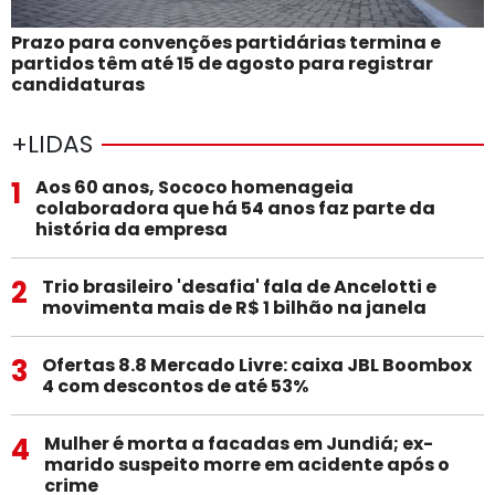
Prazo para convenções partidárias termina e
partidos têm até 15 de agosto para registrar
candidaturas
+LIDAS
1
Aos 60 anos, Sococo homenageia
colaboradora que há 54 anos faz parte da
história da empresa
2
Trio brasileiro 'desafia' fala de Ancelotti e
movimenta mais de R$ 1 bilhão na janela
3
Ofertas 8.8 Mercado Livre: caixa JBL Boombox
4 com descontos de até 53%
4
Mulher é morta a facadas em Jundiá; ex-
marido suspeito morre em acidente após o
crime