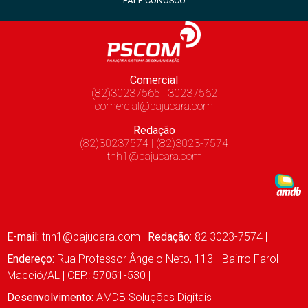
FALE CONOSCO
Comercial
(82)30237565 | 30237562
comercial@pajucara.com
Redação
(82)30237574 | (82)3023-7574
tnh1@pajucara.com
E-mail:
tnh1@pajucara.com
|
Redação:
82 3023-7574 |
Endereço:
Rua Professor Ângelo Neto, 113 - Bairro Farol -
Maceió/AL | CEP.: 57051-530 |
Desenvolvimento:
AMDB Soluções Digitais