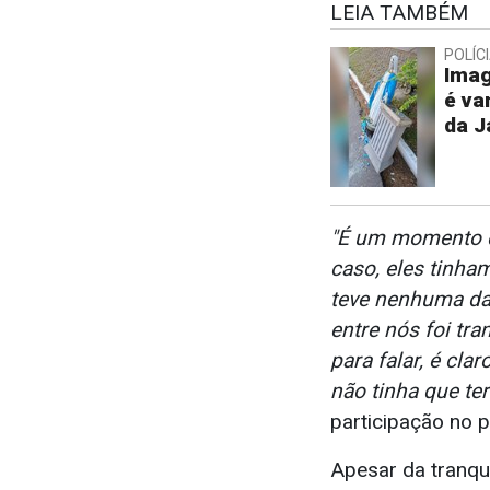
LEIA TAMBÉM
POLÍC
Ima
é va
da J
"É um momento di
caso, eles tinha
teve nenhuma da
entre nós foi tra
para falar, é clar
não tinha que ter
participação no 
Apesar da tranqui