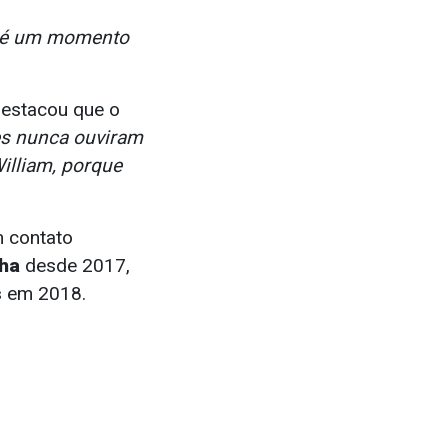
ue é um momento
estacou que o
es nunca ouviram
illiam, porque
m contato
lha
desde 2017,
s
em 2018.