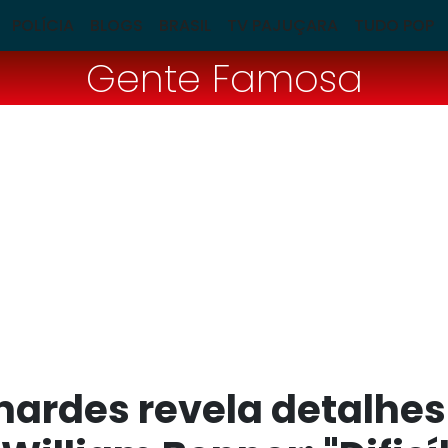
POLÍCIA
BLOGS
BRASIL
TV PAJUÇARA
TUDO POP
Gente Famosa
ardes revela detalhes