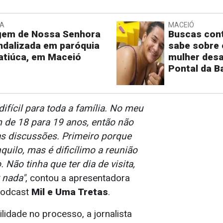
IA
MACEIÓ
gem de Nossa Senhora
Buscas cont
ndalizada em paróquia
sabe sobre 
atiúca, em Maceió
mulher desa
Pontal da B
fícil para toda a família. No meu
m de 18 para 19 anos, então não
s discussões. Primeiro porque
nquilo, mas é dificílimo a reunião
o. Não tinha que ter dia de visita,
 nada"
, contou a apresentadora
podcast
Mil e Uma Tretas
.
lidade no processo, a jornalista