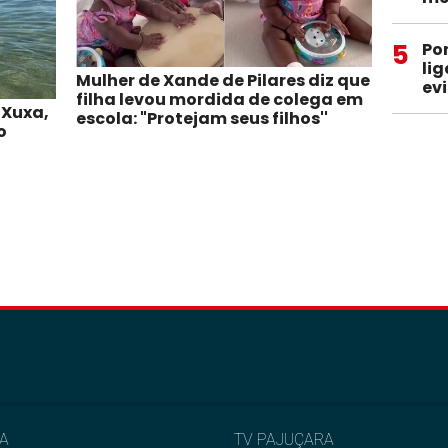
5
Po
li
Mulher de Xande de Pilares diz que
ev
filha levou mordida de colega em
 Xuxa,
escola: "Protejam seus filhos''
o
IA
TV PAJUÇARA