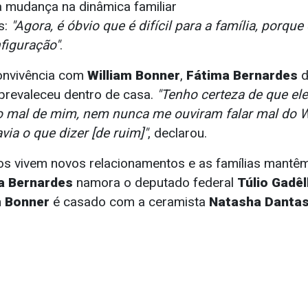
 mudança na dinâmica familiar
s:
"Agora, é óbvio que é difícil para a família, porq
figuração"
.
onvivência com
William Bonner
,
Fátima Bernardes
d
prevaleceu dentro de casa.
"Tenho certeza de que el
o mal de mim, nem nunca me ouviram falar mal do W
via o que dizer [de ruim]"
, declarou.
s vivem novos relacionamentos e as famílias mantê
a Bernardes
namora o deputado federal
Túlio Gadê
m Bonner
é casado com a ceramista
Natasha Danta