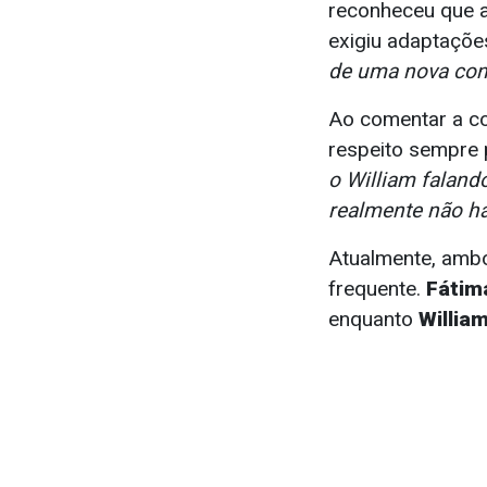
reconheceu que a
exigiu adaptaçõe
de uma nova con
Ao comentar a c
respeito sempre 
o William faland
realmente não ha
Atualmente, ambo
frequente.
Fátim
enquanto
Willia