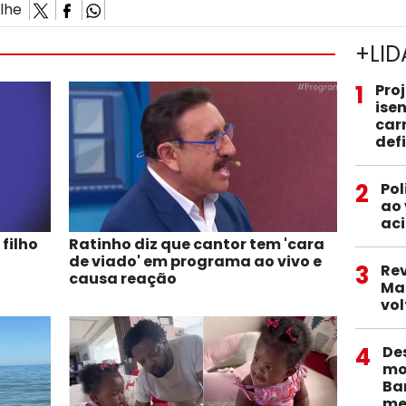
ilhe
+LID
1
Pro
ise
car
def
2
Pol
ao 
aci
 filho
Ratinho diz que cantor tem 'cara
de viado' em programa ao vivo e
3
Re
causa reação
Ma
vol
4
De
mob
Ba
me