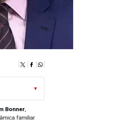
▼
am Bonner
,
âmica familiar