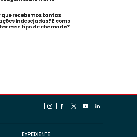
r que recebemos tantas
gações indesejadas? E como
itar esse tipo de chamada?
EXPEDIENTE