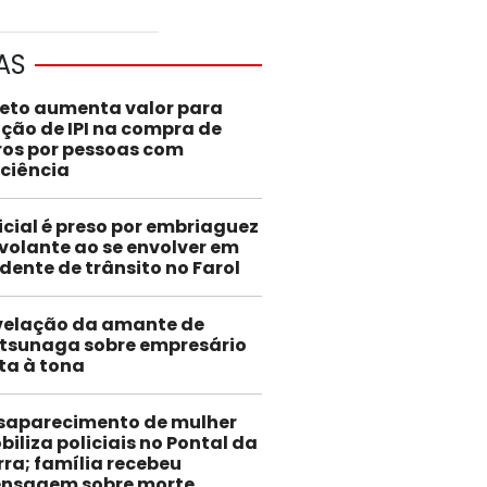
AS
jeto aumenta valor para
nção de IPI na compra de
ros por pessoas com
iciência
icial é preso por embriaguez
volante ao se envolver em
dente de trânsito no Farol
velação da amante de
tsunaga sobre empresário
ta à tona
saparecimento de mulher
iliza policiais no Pontal da
rra; família recebeu
nsagem sobre morte