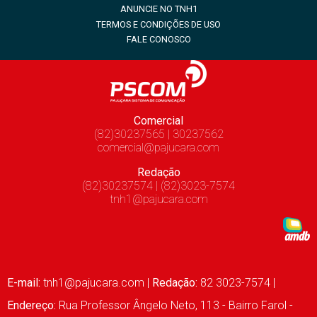
ANUNCIE NO TNH1
TERMOS E CONDIÇÕES DE USO
FALE CONOSCO
Comercial
(82)30237565 | 30237562
comercial@pajucara.com
Redação
(82)30237574 | (82)3023-7574
tnh1@pajucara.com
E-mail:
tnh1@pajucara.com
|
Redação:
82 3023-7574 |
Endereço:
Rua Professor Ângelo Neto, 113 - Bairro Farol -