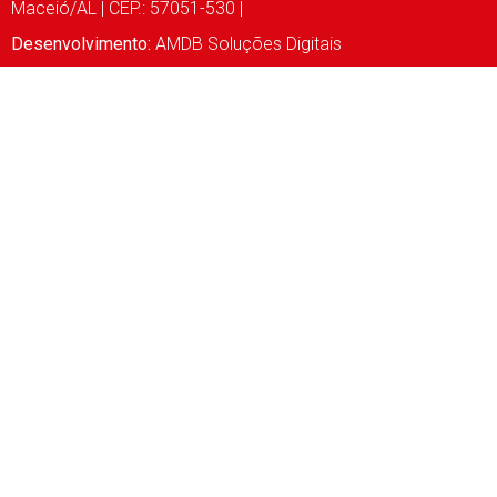
Maceió/AL | CEP.: 57051-530 |
Desenvolvimento:
AMDB Soluções Digitais