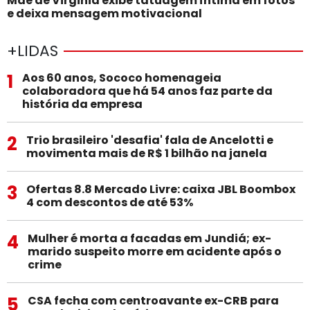
Mãe de Virginia exibe tatuagem íntima em fotos
e deixa mensagem motivacional
+LIDAS
1
Aos 60 anos, Sococo homenageia
colaboradora que há 54 anos faz parte da
história da empresa
2
Trio brasileiro 'desafia' fala de Ancelotti e
movimenta mais de R$ 1 bilhão na janela
3
Ofertas 8.8 Mercado Livre: caixa JBL Boombox
4 com descontos de até 53%
4
Mulher é morta a facadas em Jundiá; ex-
marido suspeito morre em acidente após o
crime
5
CSA fecha com centroavante ex-CRB para