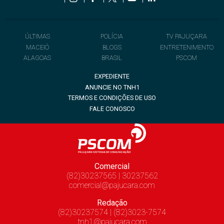
ÚLTIMAS
POLÍCIA
TV PAJUÇARA
MACEIÓ
BLOGS
ENTRETENIMENTO
ALAGOAS
BRASIL
PSCOM
EXPEDIENTE
ANUNCIE NO TNH1
TERMOS E CONDIÇÕES DE USO
FALE CONOSCO
Comercial
(82)30237565 | 30237562
comercial@pajucara.com
Redação
(82)30237574 | (82)3023-7574
tnh1@pajucara.com