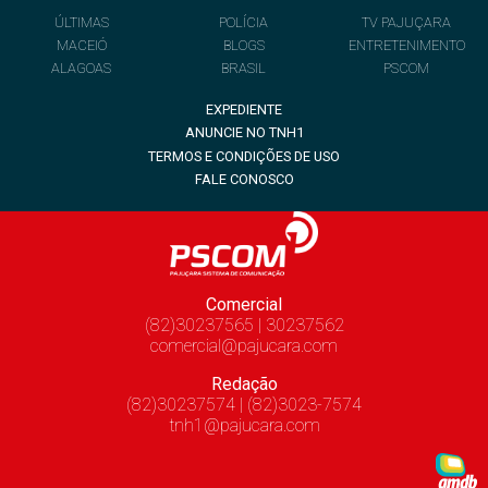
ÚLTIMAS
POLÍCIA
TV PAJUÇARA
MACEIÓ
BLOGS
ENTRETENIMENTO
ALAGOAS
BRASIL
PSCOM
EXPEDIENTE
ANUNCIE NO TNH1
TERMOS E CONDIÇÕES DE USO
FALE CONOSCO
Comercial
(82)30237565 | 30237562
comercial@pajucara.com
Redação
(82)30237574 | (82)3023-7574
tnh1@pajucara.com