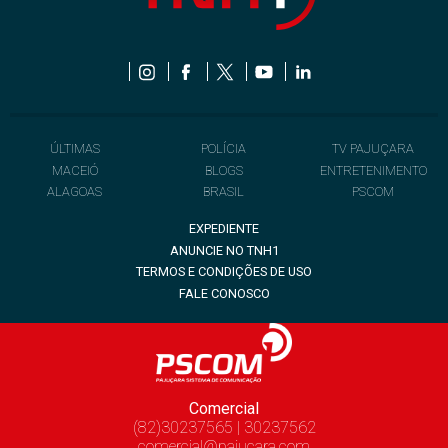
ÚLTIMAS
POLÍCIA
TV PAJUÇARA
MACEIÓ
BLOGS
ENTRETENIMENTO
ALAGOAS
BRASIL
PSCOM
EXPEDIENTE
ANUNCIE NO TNH1
TERMOS E CONDIÇÕES DE USO
FALE CONOSCO
Comercial
(82)30237565 | 30237562
comercial@pajucara.com