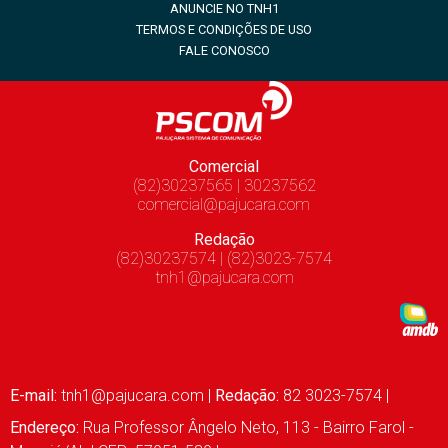
ANUNCIE NO TNH1
TERMOS E CONDIÇÕES DE USO
FALE CONOSCO
Comercial
(82)30237565 | 30237562
comercial@pajucara.com
Redação
(82)30237574 | (82)3023-7574
tnh1@pajucara.com
E-mail:
tnh1@pajucara.com
|
Redação:
82 3023-7574 |
Endereço:
Rua Professor Ângelo Neto, 113 - Bairro Farol -