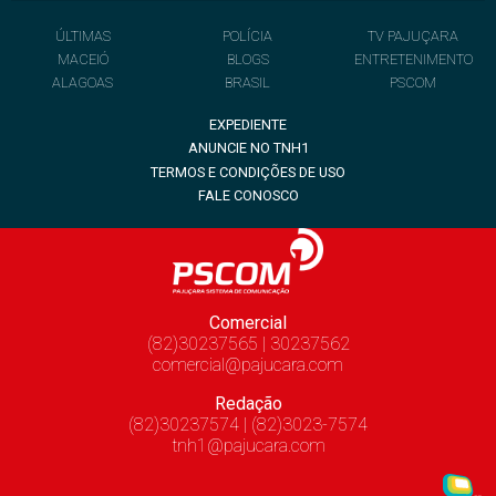
ÚLTIMAS
POLÍCIA
TV PAJUÇARA
MACEIÓ
BLOGS
ENTRETENIMENTO
ALAGOAS
BRASIL
PSCOM
EXPEDIENTE
ANUNCIE NO TNH1
TERMOS E CONDIÇÕES DE USO
FALE CONOSCO
Comercial
(82)30237565 | 30237562
comercial@pajucara.com
Redação
(82)30237574 | (82)3023-7574
tnh1@pajucara.com