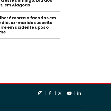
ra este domingo, Dia dos
is, em Alagoas
lher é morta a facadas em
ndiá; ex-marido suspeito
rre em acidente após o
ime