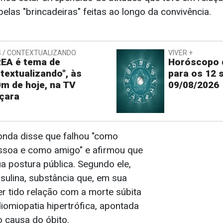
elas "brincadeiras" feitas ao longo da convivência.
 / CONTEXTUALIZANDO
VIVER +
EA é tema de
Horóscopo d
textualizando", às
para os 12 
m de hoje, na TV
09/08/2026
çara
onda disse que falhou "como
ssoa e como amigo" e afirmou que
a postura pública. Segundo ele,
insulina, substância que, em sua
er tido relação com a morte súbita
iomiopatia hipertrófica, apontada
o causa do óbito.