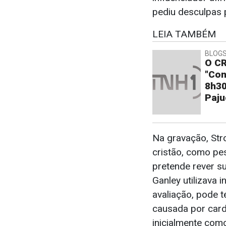
pediu desculpas p
LEIA TAMBÉM
BLOGS
O CR
"Con
8h30
Paju
Na gravação, Str
cristão, como pe
pretende rever su
Ganley utilizava 
avaliação, pode t
causada por card
inicialmente com