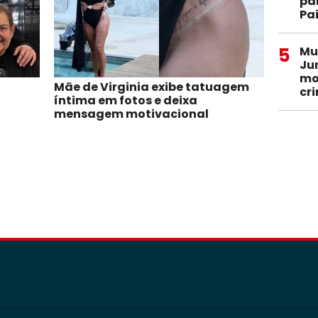
pa
Pa
5
Mu
Ju
mo
Mãe de Virginia exibe tatuagem
cr
íntima em fotos e deixa
mensagem motivacional