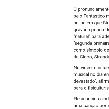
O pronunciament
pelo Fantástico
online em que St
gravada pouco dep
"natural" para ad
"segunda primeira
como símbolo de 
da Globo, Strond
No vídeo, o infl
musical no dia em
devastado", afirm
para o fisiculturis
Ele anunciou ain
uma canção por m