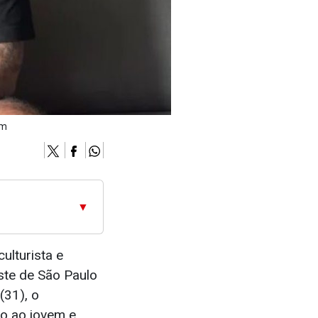
am
▼
ulturista e
ste de São Paulo
(31), o
ão ao jovem e