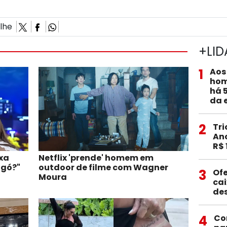
ilhe
+LID
1
Aos
hom
há 
da 
2
Tri
Anc
R$ 
xa
Netflix 'prende' homem em
ogó?"
outdoor de filme com Wagner
3
Ofe
Moura
ca
de
4
Co