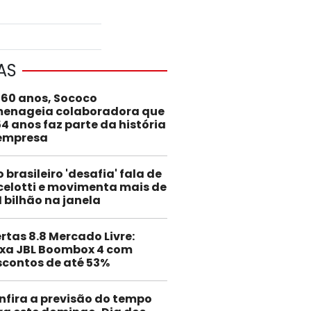
AS
 60 anos, Sococo
enageia colaboradora que
54 anos faz parte da história
empresa
o brasileiro 'desafia' fala de
elotti e movimenta mais de
1 bilhão na janela
rtas 8.8 Mercado Livre:
ixa JBL Boombox 4 com
scontos de até 53%
nfira a previsão do tempo