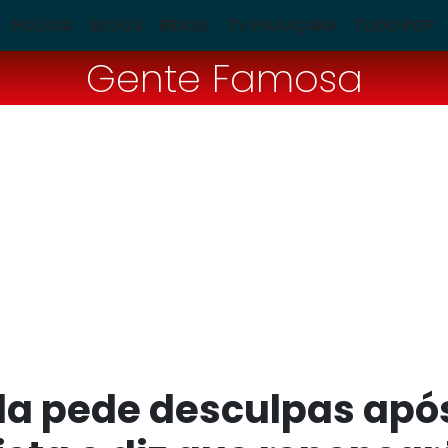
POLÍCIA
BLOGS
BRASIL
TV PAJUÇARA
TUDO POP
Gente Famosa
da pede desculpas apó