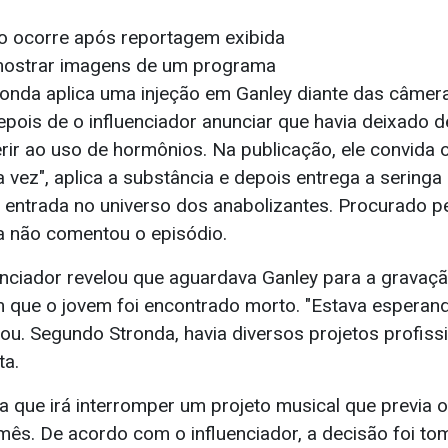
o ocorre após reportagem exibida
 mostrar imagens de um programa
ronda aplica uma injeção em Ganley diante das câmera
ois de o influenciador anunciar que havia deixado de
erir ao uso de hormônios. Na publicação, ele convida 
 vez", aplica a substância e depois entrega a sering
entrada no universo dos anabolizantes. Procurado p
a não comentou o episódio.
uenciador revelou que aguardava Ganley para a gravaç
 que o jovem foi encontrado morto. "Estava esperando
ou. Segundo Stronda, havia diversos projetos profiss
ta.
da que irá interromper um projeto musical que previa 
ês. De acordo com o influenciador, a decisão foi to