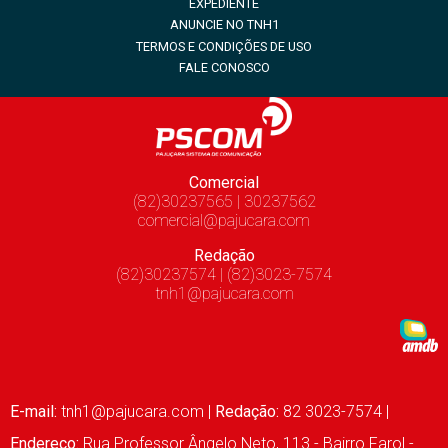
EXPEDIENTE
ANUNCIE NO TNH1
TERMOS E CONDIÇÕES DE USO
FALE CONOSCO
Comercial
(82)30237565 | 30237562
comercial@pajucara.com
Redação
(82)30237574 | (82)3023-7574
tnh1@pajucara.com
E-mail:
tnh1@pajucara.com
|
Redação:
82 3023-7574 |
Endereço:
Rua Professor Ângelo Neto, 113 - Bairro Farol -