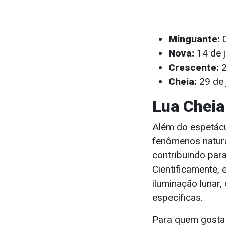
Minguante:
0
Nova:
14 de 
Crescente:
2
Cheia:
29 de 
Lua Cheia
Além do espetácu
fenômenos naturai
contribuindo par
Cientificamente,
iluminação lunar
específicas.
Para quem gosta 