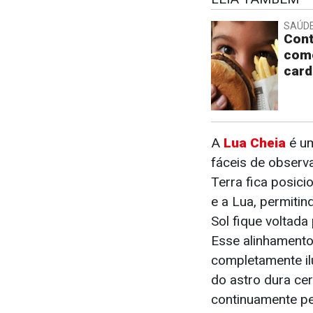
SAÚD
Cont
come
card
A
Lua Cheia
é u
fáceis de observa
Terra fica posic
e a Lua, permitin
Sol fique voltad
Esse alinhamento
completamente il
do astro dura ce
continuamente pe