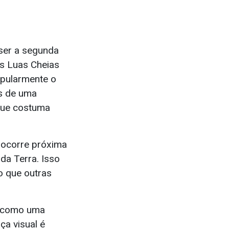
 ser a segunda
as Luas Cheias
pularmente o
as de uma
que costuma
ocorre próxima
da Terra. Isso
o que outras
m como uma
ça visual é