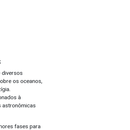
s
 diversos
 sobre os oceanos,
ígia.
ionados à
s astronômicas
hores fases para