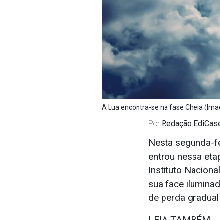
A Lua encontra-se na fase Cheia (Imag
Por
Redação EdiCas
Nesta segunda-fei
entrou nessa eta
Instituto Nacion
sua face iluminad
de perda gradual
LEIA TAMBÉM