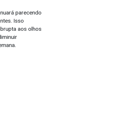
inuará parecendo
ntes. Isso
abrupta aos olhos
iminuir
semana.