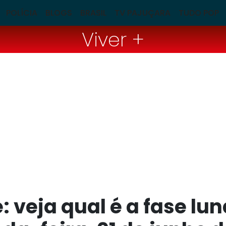
POLÍCIA
BLOGS
BRASIL
TV PAJUÇARA
TUDO POP
Viver +
: veja qual é a fase lu