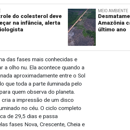
E
MEIO AMBIENTE
role do colesterol deve
Desmatame
çar na infância, alerta
Amazônia ca
iologista
último ano
ma das fases mais conhecidas e
r a olho nu. Ela acontece quando a
ionada aproximadamente entre o Sol
do que toda a parte iluminada pelo
a para quem observa do planeta.
 cria a impressão de um disco
uminado no céu. O ciclo completo
rca de 29,5 dias e passa
las fases Nova, Crescente, Cheia e