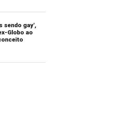
s sendo gay',
 ex-Globo ao
conceito