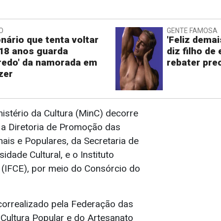
O
GENTE FAMOSA
onário que tenta voltar
'Feliz demai
18 anos guarda
diz filho de
redo' da namorada em
rebater pre
zer
inistério da Cultura (MinC) decorre
e a Diretoria de Promoção das
nais e Populares, da Secretaria de
idade Cultural, e o Instituto
 (IFCE), por meio do Consórcio do
correalizado pela Federação das
Cultura Popular e do Artesanato