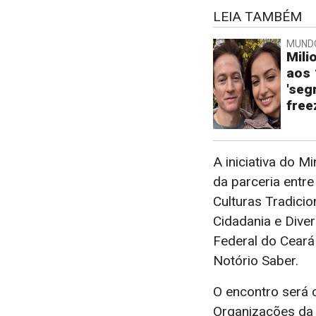
LEIA TAMBÉM
MUND
Mili
aos 
'seg
free
A iniciativa do M
da parceria entr
Culturas Tradicio
Cidadania e Divers
Federal do Ceará
Notório Saber.
O encontro será 
Organizações da 