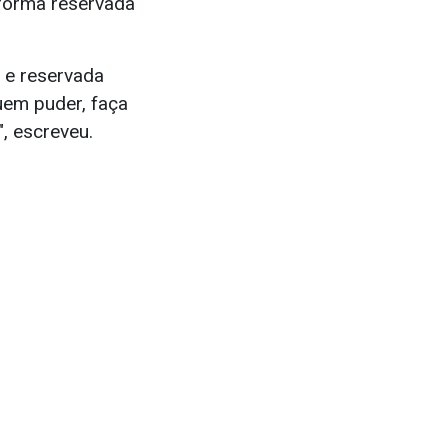
 forma reservada
 e reservada
uem puder, faça
, escreveu.