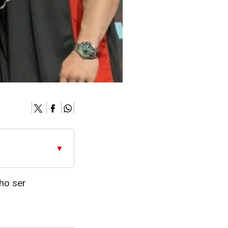
▼
lho ser