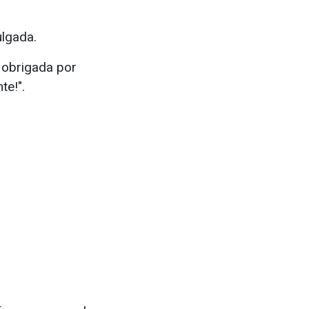
ulgada.
 obrigada por
te!".