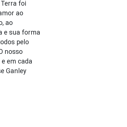
Terra foi
o amor ao
o, ao
ia e sua forma
todos pelo
O nosso
s e em cada
se Ganley