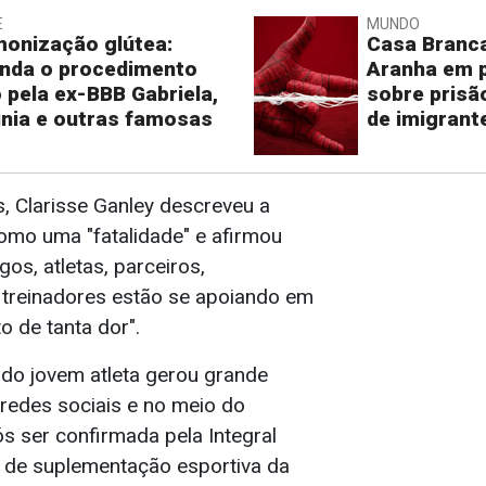
E
MUNDO
onização glútea:
Casa Branc
nda o procedimento
Aranha em 
o pela ex-BBB Gabriela,
sobre prisã
inia e outras famosas
de imigrant
, Clarisse Ganley descreveu a
como uma "fatalidade" e afirmou
gos, atletas, parceiros,
 treinadores estão se apoiando em
 de tanta dor".
do jovem atleta gerou grande
redes sociais e no meio do
ós ser confirmada pela Integral
 de suplementação esportiva da