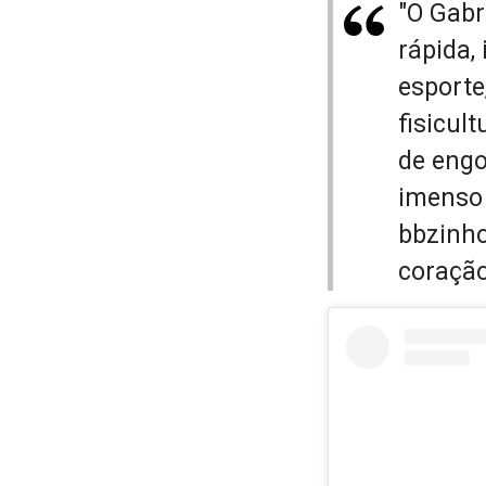
"O Gabr
rápida,
esporte
fisicul
de engo
imenso
bbzinho
coração