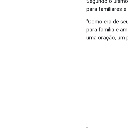
Segundo o último 
para familiares 
"Como era de seu
para família e a
uma oração, um p