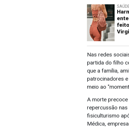
SAÚD
Harm
ente
feit
Virg
Nas redes sociais
partida do filho 
que a família, ami
patrocinadores e
meio ao "momento
A morte precoce 
repercussão nas 
fisiculturismo ap
Médica, empresa