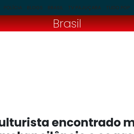
POLÍCIA
BLOGS
BRASIL
TV PAJUÇARA
TUDO POP
Brasil
culturista encontrado 