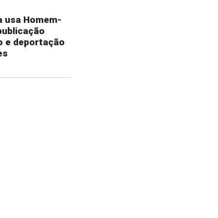
a usa Homem-
publicação
o e deportação
es