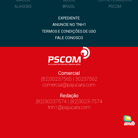
ALAGOAS
BRASIL
PSCOM
EXPEDIENTE
ANUNCIE NO TNH1
TERMOS E CONDIÇÕES DE USO
FALE CONOSCO
Comercial
(82)30237565 | 30237562
comercial@pajucara.com
Redação
(82)30237574 | (82)3023-7574
tnh1@pajucara.com