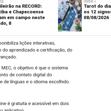
BOL
VIVER +
ileirão na RECORD:
Tarot do dia
tiba e Chapecoense
os 12 signo
ram em campo neste
08/08/2026
do, 8
nibiliza lições interativas,
o aprendizado e certificação, do
vançado.
MEC, o objetivo é que o sistema
onto de contato digital do
te de línguas e o idioma escolhido.
ine é gratuita e acessível em dois
u aplicativo.