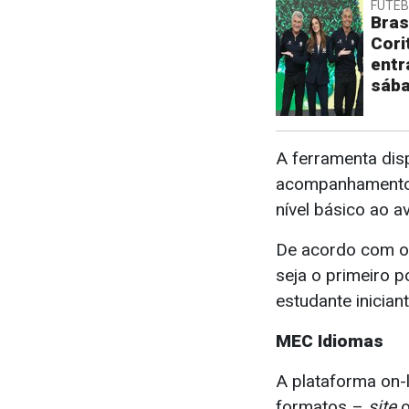
FUTE
Bras
Cori
ent
sába
A ferramenta dispo
acompanhamento d
nível básico ao a
De acordo com o 
seja o primeiro p
estudante inician
MEC Idiomas
A plataforma on-l
formatos –
site
o