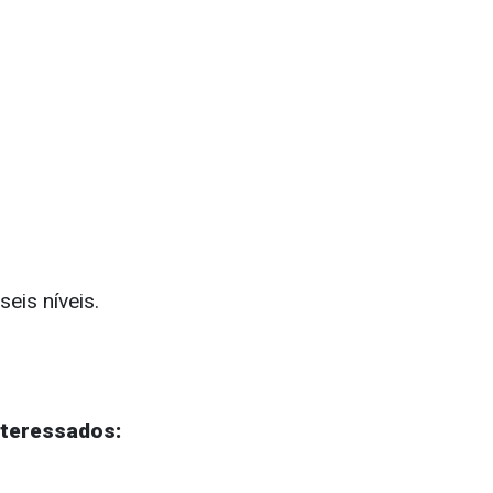
eis níveis.
interessados: