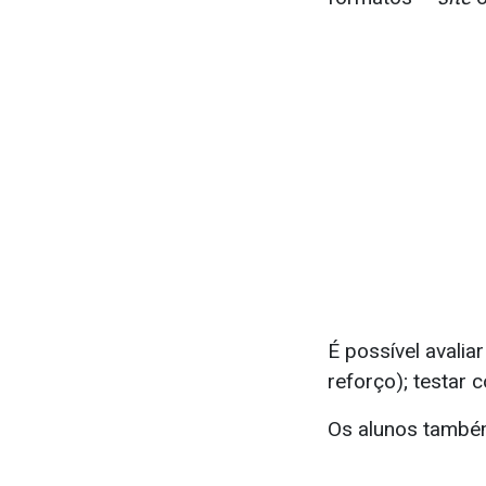
É possível avalia
reforço); testar 
Os alunos també