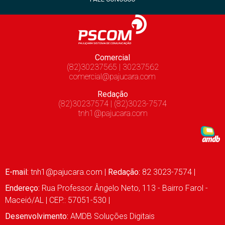
Comercial
(82)30237565 | 30237562
comercial@pajucara.com
Redação
(82)30237574 | (82)3023-7574
tnh1@pajucara.com
E-mail:
tnh1@pajucara.com
|
Redação:
82 3023-7574 |
Endereço:
Rua Professor Ângelo Neto, 113 - Bairro Farol -
Maceió/AL | CEP.: 57051-530 |
Desenvolvimento:
AMDB Soluções Digitais