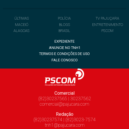
ÚLTIMAS
POLÍCIA
TV PAJUÇARA
MACEIÓ
BLOGS
ENTRETENIMENTO
ALAGOAS
BRASIL
PSCOM
EXPEDIENTE
ANUNCIE NO TNH1
TERMOS E CONDIÇÕES DE USO
FALE CONOSCO
Comercial
(82)30237565 | 30237562
comercial@pajucara.com
Redação
(82)30237574 | (82)3023-7574
tnh1@pajucara.com