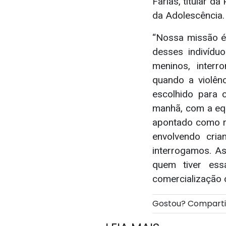
Farias, titular d
da Adolescência.
“Nossa missão é 
desses indivídu
meninos, interr
quando a violên
escolhido para 
manhã, com a eq
apontado como r
envolvendo cri
interrogamos. As
quem tiver ess
comercialização 
Gostou? Compart