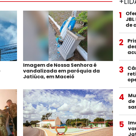
+LID
1
Ofe
JBL
de 
2
Pri
des
ac
Imagem de Nossa Senhora é
3
Câ
e
vandalizada em paróquia da
ret
Jatiúca, em Maceió
op
4
Mu
de
sa
5
Im
va
Ja