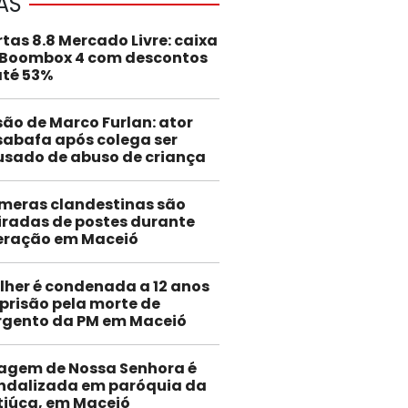
AS
rtas 8.8 Mercado Livre: caixa
 Boombox 4 com descontos
até 53%
são de Marco Furlan: ator
abafa após colega ser
usado de abuso de criança
meras clandestinas são
iradas de postes durante
eração em Maceió
lher é condenada a 12 anos
 prisão pela morte de
rgento da PM em Maceió
agem de Nossa Senhora é
ndalizada em paróquia da
tiúca, em Maceió