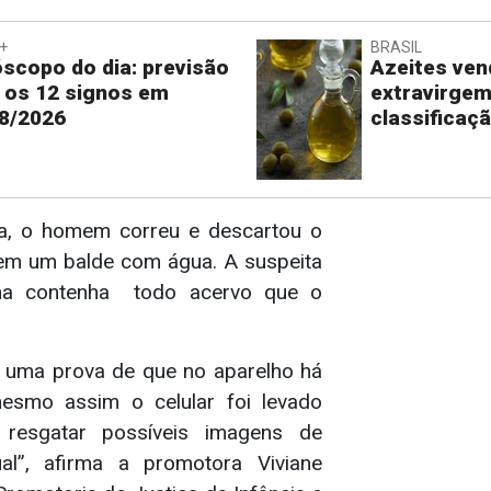
+
BRASIL
scopo do dia: previsão
Azeites ve
 os 12 signos em
extravirge
8/2026
classificaç
cia, o homem correu e descartou o
 em um balde com água. A suspeita
ha contenha todo acervo que o
é uma prova de que no aparelho há
 mesmo assim o celular foi levado
 resgatar possíveis imagens de
al”, afirma a promotora Viviane