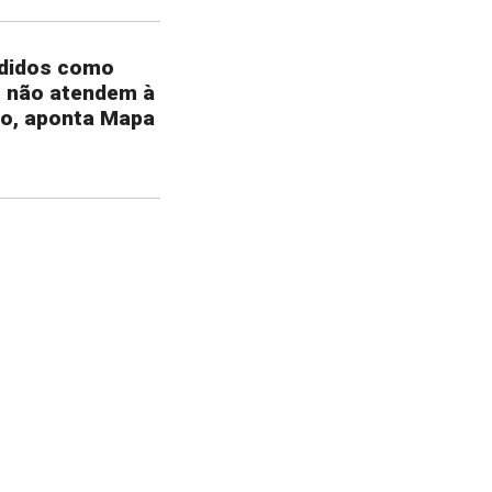
ndidos como
m não atendem à
ão, aponta Mapa