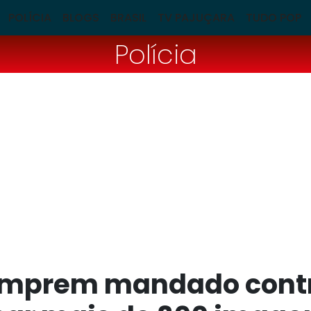
POLÍCIA
BLOGS
BRASIL
TV PAJUÇARA
TUDO POP
Polícia
umprem mandado contr