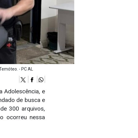
 Temóteo. - PC AL
da Adolescência, e
andado de busca e
de 300 arquivos,
ão ocorreu nessa