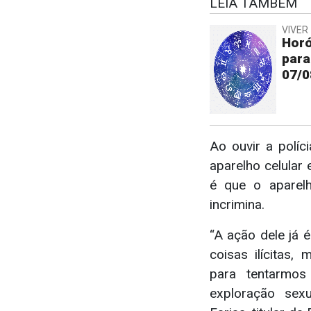
LEIA TAMBÉM
VIVER 
Horó
para
07/0
Ao ouvir a polí
aparelho celular
é que o aparel
incrimina.
“A ação dele já 
coisas ilícitas,
para tentarmos
exploração sexu