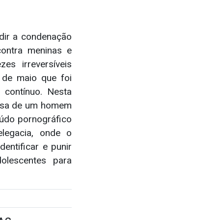
edir a condenação
contra meninas e
es irreversíveis
 de maio que foi
 contínuo. Nesta
casa de um homem
údo pornográfico
legacia, onde o
entificar e punir
olescentes para