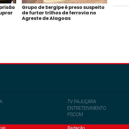
prisão
Grupo de Sergipe é preso suspeito
uprar
de furtar trilhos de ferrovia no
Agreste de Alagoas
IA
TV PAJUÇARA
ENTRETENIMENTO
L
PSCOM
ial
Redação