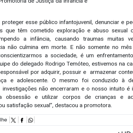
a Promotoria de Justiça da Infância e
proteger esse público infantojuvenil, denunciar e p
os que têm cometido exploração e abuso sexual 
ompendo a infância, causando traumas muitas vez
cia não culmina em morte. E não somente no mês
conscientizarmos a sociedade, é um enfrentamento
uipe do delegado Rodrigo Temóteo, estivemos na 
esponsável por adquirir, possuir e armazenar conte
ança e adolescente. O mesmo foi conduzido à de
 investigações não encerraram e o nosso intuito é id
a obsessão e utilizar corpos de crianças e ad
ou satisfação sexual”, destacou a promotora.
ilhe