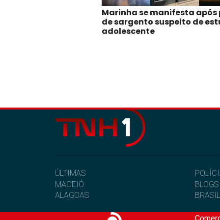
Marinha se manifesta após 
de sargento suspeito de est
adolescente
ÚLTIMAS
POLÍC
MACEIÓ
BLOGS
ALAGOAS
BRASI
Comerc