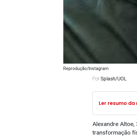
Reprodução/Instagram
Por
Splash/UOL
Ler resumo da 
Alexandre Altoe, 
transformação fí