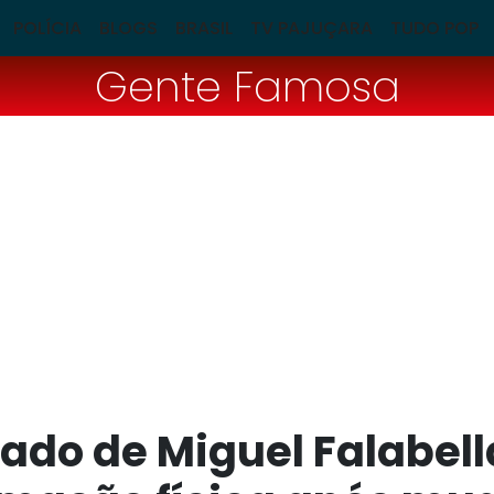
POLÍCIA
BLOGS
BRASIL
TV PAJUÇARA
TUDO POP
Gente Famosa
do de Miguel Falabell