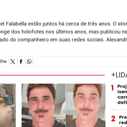
l Falabella estão juntos há cerca de três anos. O at
onge dos holofotes nos últimos anos, mas publicou n
 lado do companheiro em suas redes sociais. Alexandr
ilhe
+LID
1
Pro
ise
car
def
2
Pre
red