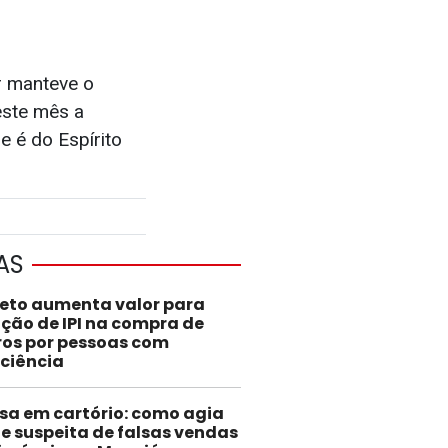
or manteve o
este mês a
e é do Espírito
AS
jeto aumenta valor para
nção de IPI na compra de
ros por pessoas com
iciência
sa em cartório: como agia
e suspeita de falsas vendas