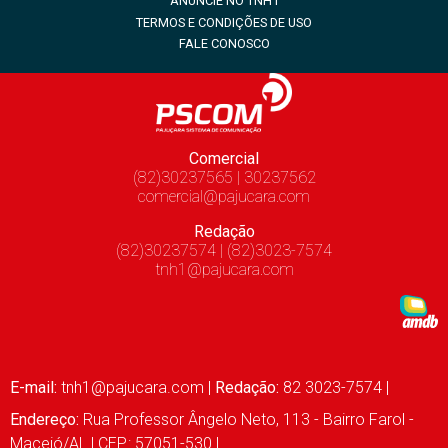
ANUNCIE NO TNH1
TERMOS E CONDIÇÕES DE USO
FALE CONOSCO
Comercial
(82)30237565 | 30237562
comercial@pajucara.com
Redação
(82)30237574 | (82)3023-7574
tnh1@pajucara.com
E-mail:
tnh1@pajucara.com
|
Redação:
82 3023-7574 |
Endereço:
Rua Professor Ângelo Neto, 113 - Bairro Farol -
Maceió/AL | CEP.: 57051-530 |