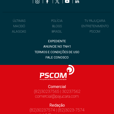
ÚLTIMAS
POLÍCIA
TV PAJUÇARA
MACEIÓ
BLOGS
ENTRETENIMENTO
ALAGOAS
BRASIL
PSCOM
EXPEDIENTE
ANUNCIE NO TNH1
TERMOS E CONDIÇÕES DE USO
FALE CONOSCO
Comercial
(82)30237565 | 30237562
comercial@pajucara.com
Redação
(82)30237574 | (82)3023-7574