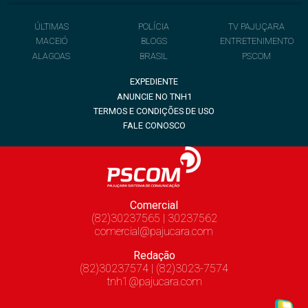
ÚLTIMAS
POLÍCIA
TV PAJUÇARA
MACEIÓ
BLOGS
ENTRETENIMENTO
ALAGOAS
BRASIL
PSCOM
EXPEDIENTE
ANUNCIE NO TNH1
TERMOS E CONDIÇÕES DE USO
FALE CONOSCO
Comercial
(82)30237565 | 30237562
comercial@pajucara.com
Redação
(82)30237574 | (82)3023-7574
tnh1@pajucara.com