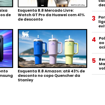
ca
de
aixa
Esquenta 8.8 Mercado Livre:
os de
Watch GT Pro da Huawei com 41%
3
Po
de desconto
lig
evi
4
Pol
ao
aci
5
Re
Ma
vo
onto
Esquenta 8.8 Amazon: até 43% de
amsung
desconto no copo Quencher da
Stanley