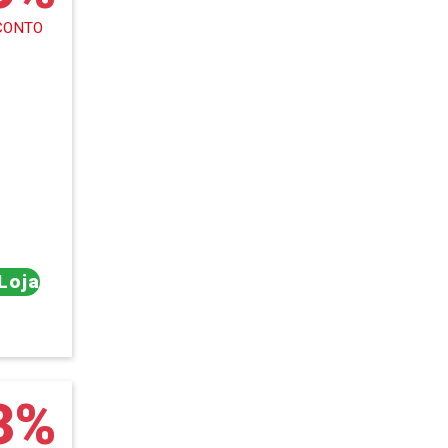
CONTO
 Loja
3%