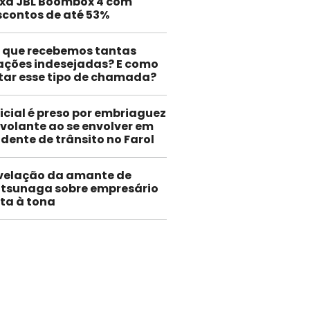
ixa JBL Boombox 4 com
scontos de até 53%
r que recebemos tantas
ações indesejadas? E como
tar esse tipo de chamada?
icial é preso por embriaguez
 volante ao se envolver em
dente de trânsito no Farol
velação da amante de
tsunaga sobre empresário
lta à tona