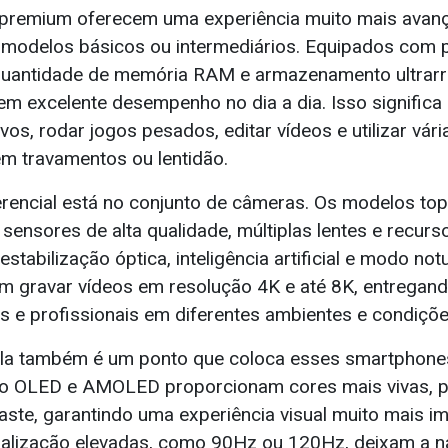
premium oferecem uma experiência muito mais avan
modelos básicos ou intermediários. Equipados com
quantidade de memória RAM e armazenamento ultrarr
em excelente desempenho no dia a dia. Isso significa
tivos, rodar jogos pesados, editar vídeos e utilizar vár
 travamentos ou lentidão.
erencial está no conjunto de câmeras. Os modelos top
sensores de alta qualidade, múltiplas lentes e recur
estabilização óptica, inteligência artificial e modo not
 gravar vídeos em resolução 4K e até 8K, entregan
as e profissionais em diferentes ambientes e condiçõe
ela também é um ponto que coloca esses smartphones
o OLED e AMOLED proporcionam cores mais vivas, p
raste, garantindo uma experiência visual muito mais i
tualização elevadas, como 90Hz ou 120Hz, deixam a 