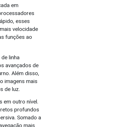
çada em
 processadores
ápido, esses
 mais velocidade
ias funções ao
 de linha
sos avançados de
urno. Além disso,
do imagens mais
s de luz.
 em outro nível.
retos profundos
mersiva. Somado a
navegação mais