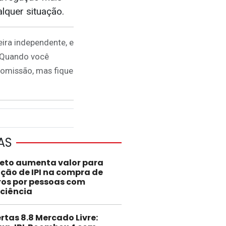
lquer situação.
ira independente, e
. Quando você
comissão, mas fique
AS
jeto aumenta valor para
nção de IPI na compra de
ros por pessoas com
iciência
rtas 8.8 Mercado Livre: