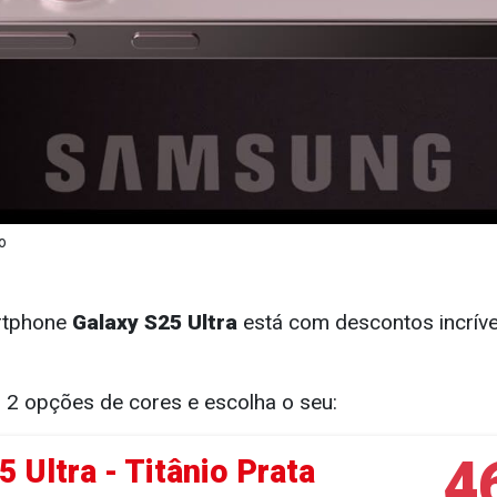
o
rtphone
Galaxy S25 Ultra
está com descontos incríve
s 2 opções de cores e escolha o seu:
4
 Ultra - Titânio Prata