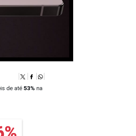
is de até
53%
na
6%