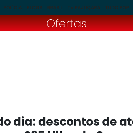
POLÍCIA
BLOGS
BRASIL
TV PAJUÇARA
TUDO POP
Ofertas
do dia: descontos de a