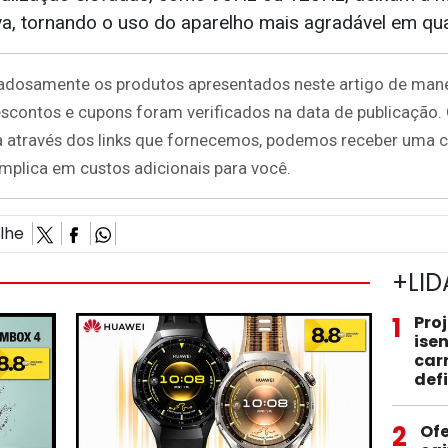
va, tornando o uso do aparelho mais agradável em qua
dosamente os produtos apresentados neste artigo de mane
escontos e cupons foram verificados na data de publicação
 através dos links que fornecemos, podemos receber uma 
 implica em custos adicionais para você.
ilhe
+LID
1
Pro
ise
car
def
2
Ofe