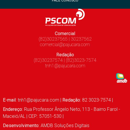
FALE CONOSCO
Comercial
(82)30237565 | 30237562
comercial@pajucara.com
Redação
(82)30237574 | (82)3023-7574
tnh1@pajucara.com
E-mail:
tnh1@pajucara.com
|
Redação:
82 3023-7574 |
Endereço:
Rua Professor Ângelo Neto, 113 - Bairro Farol -
Maceió/AL | CEP.: 57051-530 |
Desenvolvimento:
AMDB Soluções Digitais