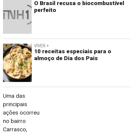
O Brasil recusa o biocombustível
perfeito
VIVER +
10 receitas especiais para o
almoço de Dia dos Pais
Uma das
principais
ações ocorreu
no bairro
Carrasco,