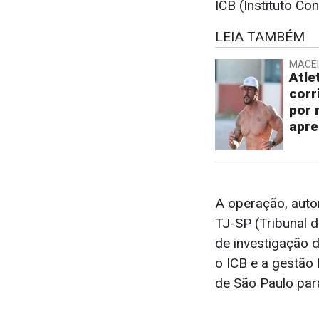
ICB (Instituto Con
LEIA TAMBÉM
MACE
Atle
corr
por 
apre
A operação, auto
TJ-SP (Tribunal d
de investigação d
o ICB e a gestão
de São Paulo para