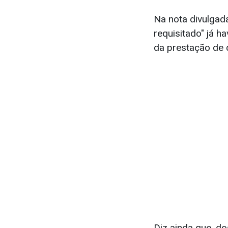
Na nota divulgada
requisitado" já 
da prestação de 
Diz ainda que, do