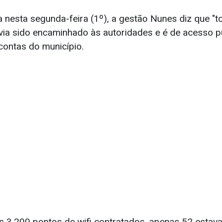
 nesta segunda-feira (1º), a gestão Nunes diz que "t
havia sido encaminhado às autoridades e é de acesso p
contas do município.
s 3.200 pontos de wifi contratados, apenas 52 estava