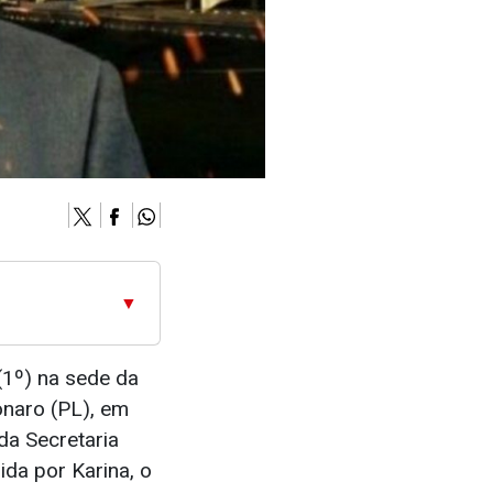
▼
(1º) na sede da
naro (PL), em
da Secretaria
da por Karina, o