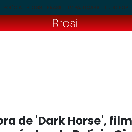
POLÍCIA
BLOGS
BRASIL
TV PAJUÇARA
TUDO POP
Brasil
ra de 'Dark Horse', fil