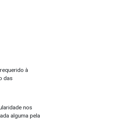
 requerido à
o das
ularidade nos
icada alguma pela