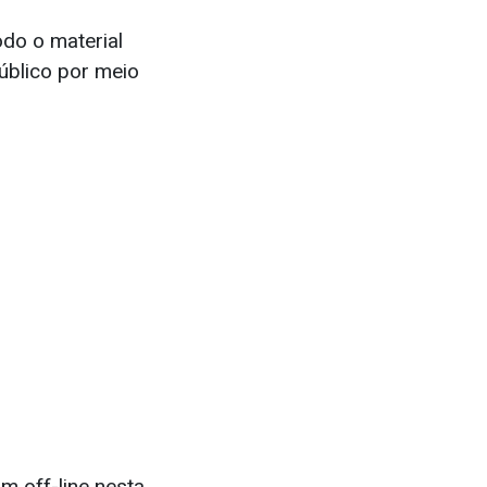
odo o material
úblico por meio
m off-line nesta