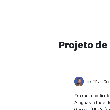
Projeto de
por
Flávio Go
Em meio ao tirot
Alagoas a fase d
Gaspar (PL-AL), p