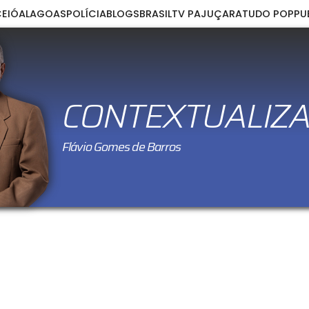
EIÓ
ALAGOAS
POLÍCIA
BLOGS
BRASIL
TV PAJUÇARA
TUDO POP
PU
CONTEXTUALIZ