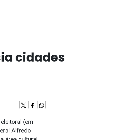
cia cidades
eleitoral (em
eral Alfredo
a área cultural.