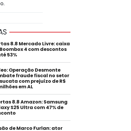
o.
AS
rtas 8.8 Mercado Livre: caixa
 Boombox 4 com descontos
até 53%
deo: Operação Desmonte
bate fraude fiscal no setor
sucata com prejuízo de R$
milhões em AL
ertas 8.8 Amazon: Samsung
axy S25 Ultra com 47% de
sconto
são de Marco Furlan: ator