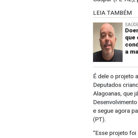
LEIA TAMBÉM
SAÚD
Doen
que 
cond
a ma
É dele o projeto
Deputados criand
Alagoanas, que j
Desenvolvimento 
e segue agora pa
(PT).
“Esse projeto fo