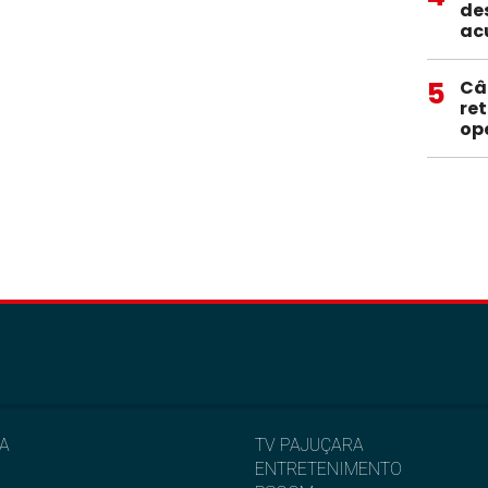
de
ac
5
Câ
re
op
IA
TV PAJUÇARA
ENTRETENIMENTO