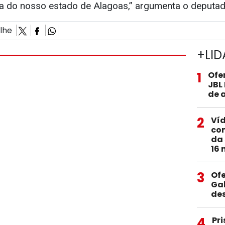
tura do nosso estado de Alagoas,” argumenta o deputad
ilhe
+LID
1
Ofe
JBL
de 
2
Ví
com
da 
16 
3
Of
Gal
de
4
Pri