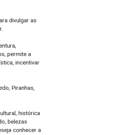
ara divulgar as
r.
entura,
os, permite a
stica, incentivar
edo, Piranhas,
tural, histórica
do, belezas
deseja conhecer a