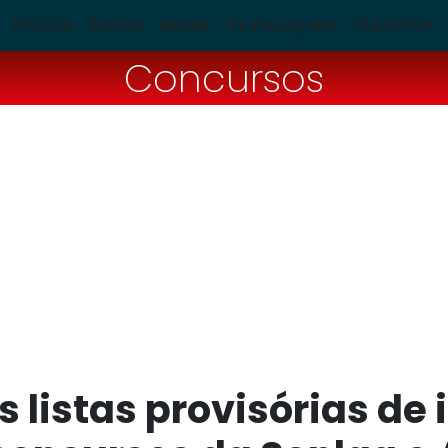
POLÍCIA
BLOGS
BRASIL
TV PAJUÇARA
TUDO POP
Concursos
 listas provisórias de