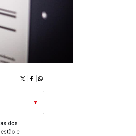
▼
ias dos
Gestão e