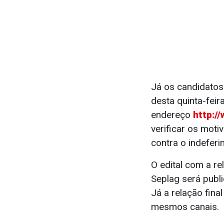
Já os candidatos
desta quinta-feir
endereço
http:/
verificar os moti
contra o indefer
O edital com a r
Seplag será publi
Já a relação fina
mesmos canais.