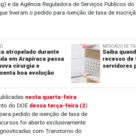
ag) e da Agência Reguladora de Serviços Públicos do
 que tiveram o pedido para isenção de taxa de inscri
IÓ
MERCADO DE T
ta atropelado durante
Saiba quand
ida em Arapiraca passa
recesso de 
nova cirurgia e
servidores 
senta boa evolução
publicadas
nesta quarta-feira
nto do DOE
dessa terça-feira (2
).
 para pedido de isenção de taxa de
ncursos foi aberto exclusivamente
agnosticadas com Transtorno do