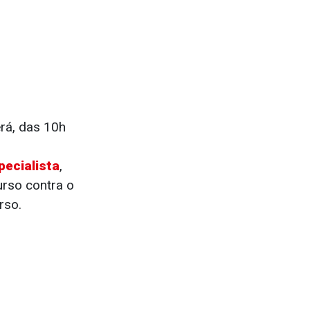
rá, das 10h
ecialista
,
urso contra o
rso.