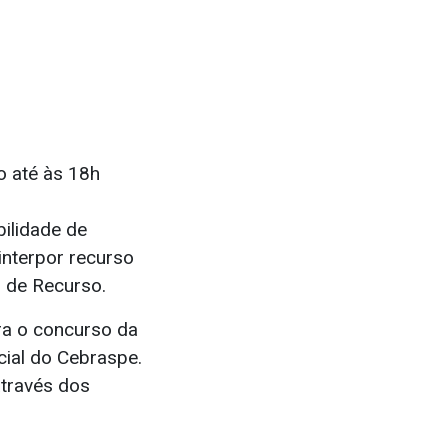
o até às 18h
bilidade de
interpor recurso
o de Recurso.
ra o concurso da
cial do Cebraspe.
através dos