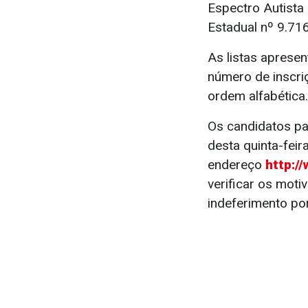
Espectro Autista
Estadual nº 9.71
As listas aprese
número de inscri
ordem alfabética.
Os candidatos pa
desta quinta-feira
endereço
http:/
verificar os moti
indeferimento po