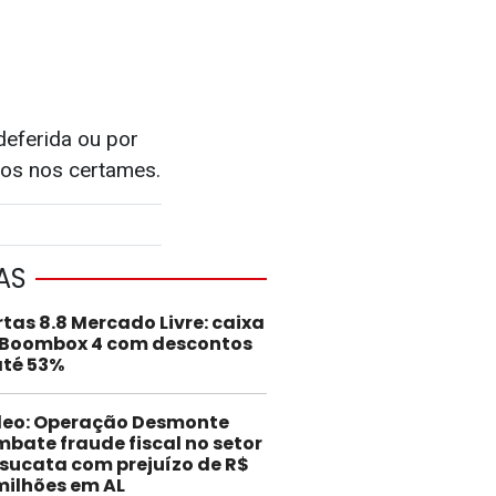
deferida ou por
tos nos certames.
AS
rtas 8.8 Mercado Livre: caixa
 Boombox 4 com descontos
até 53%
deo: Operação Desmonte
bate fraude fiscal no setor
sucata com prejuízo de R$
milhões em AL