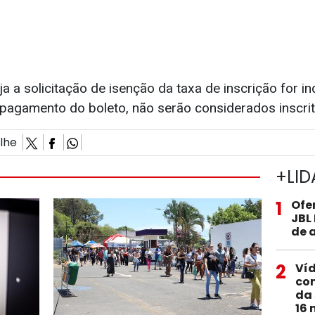
a a solicitação de isenção da taxa de inscrição for in
 pagamento do boleto, não serão considerados inscri
ilhe
+LID
1
Ofe
JBL
de 
2
Ví
com
da 
16 