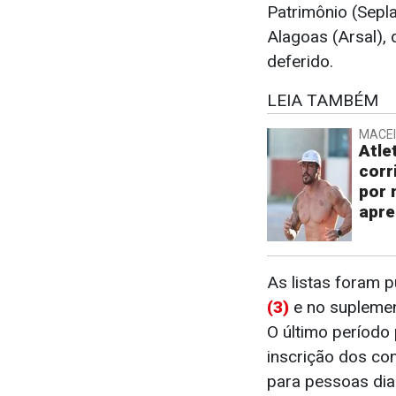
Patrimônio (Sepl
Alagoas (Arsal),
deferido.
LEIA TAMBÉM
MACE
Atle
corr
por 
apre
As listas foram 
(3)
e no supleme
O último período
inscrição dos co
para pessoas di