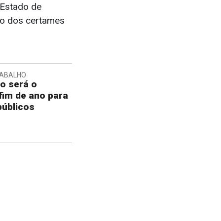
 Estado de
ção dos certames
RABALHO
o será o
fim de ano para
públicos