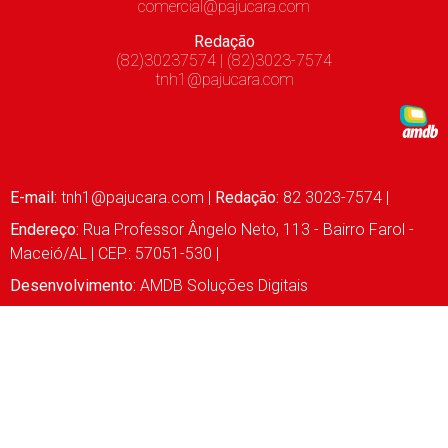
comercial@pajucara.com
Redação
(82)30237574 | (82)3023-7574
tnh1@pajucara.com
E-mail:
tnh1@pajucara.com
|
Redação:
82 3023-7574 |
Endereço:
Rua Professor Ângelo Neto, 113 - Bairro Farol -
Maceió/AL | CEP.: 57051-530 |
Desenvolvimento:
AMDB Soluções Digitais