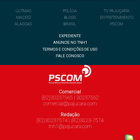
ÚLTIMAS
POLÍCIA
TV PAJUÇARA
MACEIÓ
BLOGS
ENTRETENIMENTO
ALAGOAS
BRASIL
PSCOM
EXPEDIENTE
ANUNCIE NO TNH1
TERMOS E CONDIÇÕES DE USO
FALE CONOSCO
Comercial
(82)30237565 | 30237562
comercial@pajucara.com
Redação
(82)30237574 | (82)3023-7574
tnh1@pajucara.com