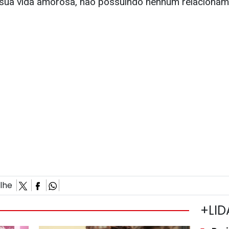
sua vida amorosa, não possuindo nenhum relacioname
ilhe
+LID