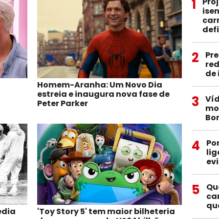
1
Pro
ise
car
def
2
Pre
red
de
Homem-Aranha: Um Novo Dia
estreia e inaugura nova fase de
3
Víd
Peter Parker
mob
Bo
4
Po
li
ev
5
Qu
ca
qu
édia
'Toy Story 5' tem maior bilheteria