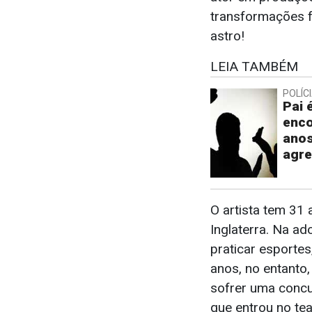
transformações fí
astro!
LEIA TAMBÉM
POLÍC
Pai 
enco
ano
agre
O artista tem 31
Inglaterra. Na ad
praticar esportes
anos, no entanto,
sofrer uma concus
que entrou no tea