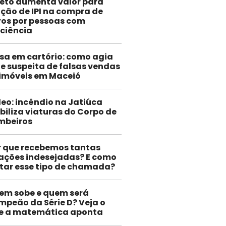
jeto aumenta valor para
nção de IPI na compra de
ros por pessoas com
iciência
sa em cartório: como agia
e suspeita de falsas vendas
 imóveis em Maceió
eo: incêndio na Jatiúca
iliza viaturas do Corpo de
mbeiros
r que recebemos tantas
gações indesejadas? E como
itar esse tipo de chamada?
em sobe e quem será
mpeão da Série D? Veja o
e a matemática aponta