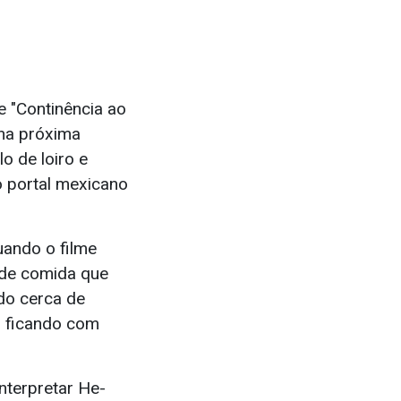
e "Continência ao
 na próxima
lo de loiro e
o portal mexicano
ando o filme
e de comida que
do cerca de
o ficando com
nterpretar He-