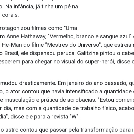
. Na infância, já tinha um pé na
 corais.
 protagonizou filmes como "Uma
com Anne Hathaway, "Vermelho, branco e sangue azul" 
o He-Man do filme "Mestres do Universo", que estreia
no Brasil, ele dispensou peruca. Galitzine pintou o cabe
escerem para chegar no visual do super-herói, disse 
udou drasticamente. Em janeiro do ano passado, qu
o, o ator contou que havia intensificado a quantidad
e musculação e prática de acrobacias. "Estou comen
or dia, mas com a quantidade de trabalho físico, acab
ia", disse ele para a revista "W".
 o astro contou que passar pela transformação para i