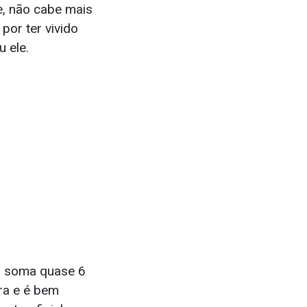
ce, não cabe mais
por ter vivido
 ele.
já soma quase 6
ra e é bem