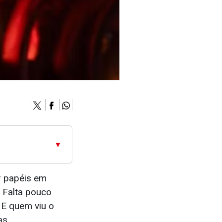
▼
or papéis em
 Falta pouco
E quem viu o
as