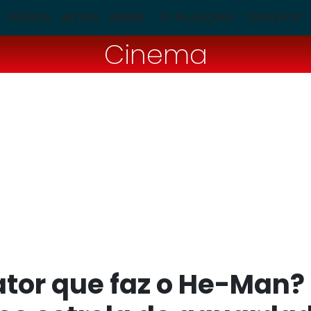
POLÍCIA
BLOGS
BRASIL
TV PAJUÇARA
TUDO POP
Cinema
ator que faz o He-Man?