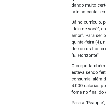
dando muito certo
arte ao cantar em
Já no currículo,
ideia de você", 
amor". Para ser 
quinta-feira (4), 
deixou os fios cr
"El Horizonte".
O corpo também m
estava sendo feit
consumia, além d
4.000 calorias p
fome no final do d
Para a "Peaople",