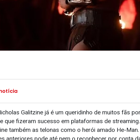
notícia
Nicholas Galitzine já é um queridinho de muitos fãs p
e que fizeram sucesso em plataformas de streaming.
mine também as telonas como o herói amado He-Man. 
s anteriores pode até nem o reconhecer por conta d