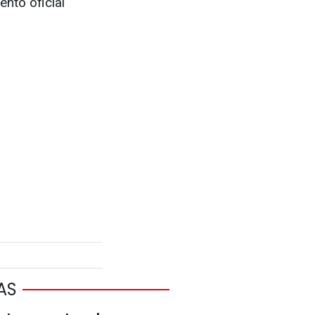
nto oficial
AS