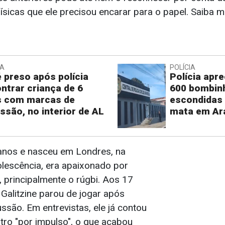
sicas que ele precisou encarar para o papel. Saiba m
IA
POLÍCIA
é preso após polícia
Polícia apr
ntrar criança de 6
600 bombin
s com marcas de
escondidas
ssão, no interior de AL
mata em Ar
 anos e nasceu em Londres, na
olescência, era apaixonado por
, principalmente o rúgbi. Aos 17
 Galitzine parou de jogar após
são. Em entrevistas, ele já contou
tro "por impulso", o que acabou