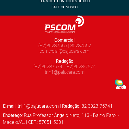
TERMOS E CONDIÇÕES DE USO
FALE CONOSCO
Comercial
(82)30237565 | 30237562
comercial@pajucara.com
Redação
(82)30237574 | (82)3023-7574
tnh1@pajucara.com
E-mail:
tnh1@pajucara.com
|
Redação:
82 3023-7574 |
Endereço:
Rua Professor Ângelo Neto, 113 - Bairro Farol -
Maceió/AL | CEP.: 57051-530 |