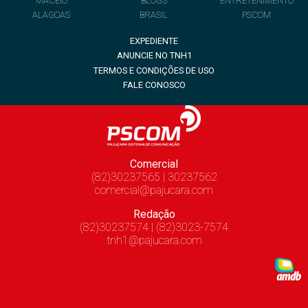
MACEIÓ
BLOGS
ENTRETENIMENTO
ALAGOAS
BRASIL
PSCOM
EXPEDIENTE
ANUNCIE NO TNH1
TERMOS E CONDIÇÕES DE USO
FALE CONOSCO
Comercial
(82)30237565 | 30237562
comercial@pajucara.com
Redação
(82)30237574 | (82)3023-7574
tnh1@pajucara.com