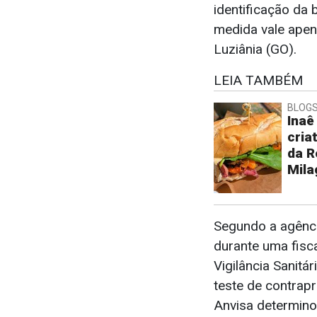
identificação da
medida vale apen
Luziânia (GO).
LEIA TAMBÉM
BLOGS 
Inaê
cria
da R
Mila
Segundo a agênci
durante uma fisca
Vigilância Sanitá
teste de contrapr
Anvisa determino