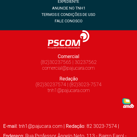
EXPEDIENTE
ANUNCIE NO TNH1
TERMOS E CONDIÇÕES DE USO
FALE CONOSCO
Comercial
(82)30237565 | 30237562
comercial@pajucara.com
Redação
(82)30237574 | (82)3023-7574
tnh1@pajucara.com
E-mail:
tnh1@pajucara.com
|
Redação:
82 3023-7574 |
Endereço:
Rua Professor Ângelo Neto, 113 - Bairro Farol -