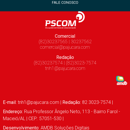
FALE CONOSCO
Comercial
(82)30237565 | 30237562
comercial@pajucara.com
Redação
(82)30237574 | (82)3023-7574
tnh1@pajucara.com
E-mail:
tnh1@pajucara.com
|
Redação:
82 3023-7574 |
Endereço:
Rua Professor Ângelo Neto, 113 - Bairro Farol -
Maceió/AL | CEP.: 57051-530 |
Desenvolvimento:
AMDB Soluções Digitais