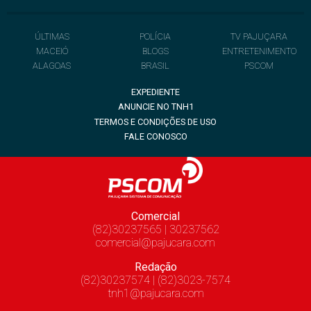
ÚLTIMAS
POLÍCIA
TV PAJUÇARA
MACEIÓ
BLOGS
ENTRETENIMENTO
ALAGOAS
BRASIL
PSCOM
EXPEDIENTE
ANUNCIE NO TNH1
TERMOS E CONDIÇÕES DE USO
FALE CONOSCO
Comercial
(82)30237565 | 30237562
comercial@pajucara.com
Redação
(82)30237574 | (82)3023-7574
tnh1@pajucara.com