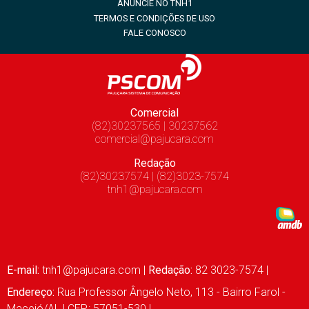
ANUNCIE NO TNH1
TERMOS E CONDIÇÕES DE USO
FALE CONOSCO
Comercial
(82)30237565 | 30237562
comercial@pajucara.com
Redação
(82)30237574 | (82)3023-7574
tnh1@pajucara.com
E-mail:
tnh1@pajucara.com
|
Redação:
82 3023-7574 |
Endereço:
Rua Professor Ângelo Neto, 113 - Bairro Farol -
Maceió/AL | CEP.: 57051-530 |