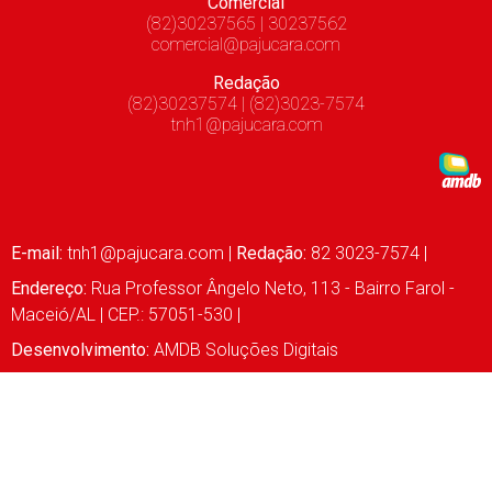
Comercial
(82)30237565 | 30237562
comercial@pajucara.com
Redação
(82)30237574 | (82)3023-7574
tnh1@pajucara.com
E-mail:
tnh1@pajucara.com
|
Redação:
82 3023-7574 |
Endereço:
Rua Professor Ângelo Neto, 113 - Bairro Farol -
Maceió/AL | CEP.: 57051-530 |
Desenvolvimento:
AMDB Soluções Digitais