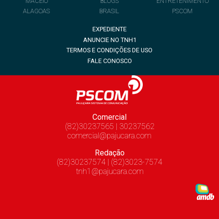
MACEIÓ
BLOGS
ENTRETENIMENTO
ALAGOAS
BRASIL
PSCOM
EXPEDIENTE
ANUNCIE NO TNH1
TERMOS E CONDIÇÕES DE USO
FALE CONOSCO
Comercial
(82)30237565 | 30237562
comercial@pajucara.com
Redação
(82)30237574 | (82)3023-7574
tnh1@pajucara.com