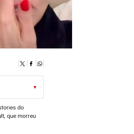
▼
tories do
ult, que morreu