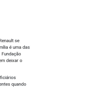
Renault se
mília é uma das
da Fundação
em deixar o
iciários
centes quando