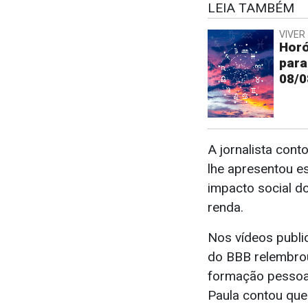
LEIA TAMBÉM
VIVER 
Horó
para
08/0
A jornalista cont
lhe apresentou e
impacto social d
renda.
Nos vídeos publi
do BBB relembrou
formação pessoal
Paula contou que