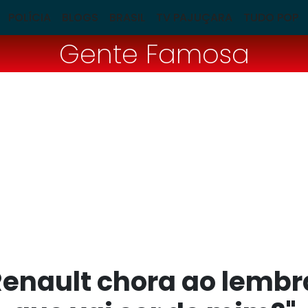
POLÍCIA
BLOGS
BRASIL
TV PAJUÇARA
TUDO POP
Gente Famosa
enault chora ao lembra