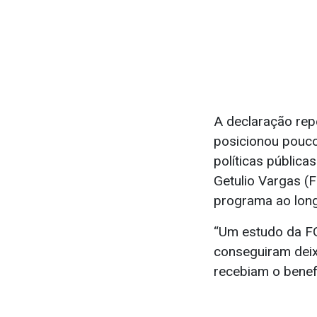
A declaração rep
posicionou pouco
políticas pública
Getulio Vargas (
programa ao lon
“Um estudo da FG
conseguiram deix
recebiam o benef