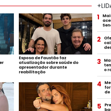
+LID
1
Mai
ace
Sen
2
Ofe
ca
de
Esposa de Faustão faz
3
Mac
er
atualização sobre saúde do
tem
apresentador durante
o r
reabilitação
4
Me
fo
de 
5
Pr
ba