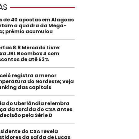
AS
s de 40 apostas em Alagoas
rtam a quadra da Mega-
a; prêmio acumulou
rtas 8.8 Mercado Livre:
ixa JBL Boombox 4 com
scontos de até 53%
eió registra a menor
peratura do Nordeste; veja
anking das capitais
ia do Uberlândia relembra
rça da torcida do CSA antes
decisão pela Série D
esidente do CSA revela
stidores da saída de Lucas