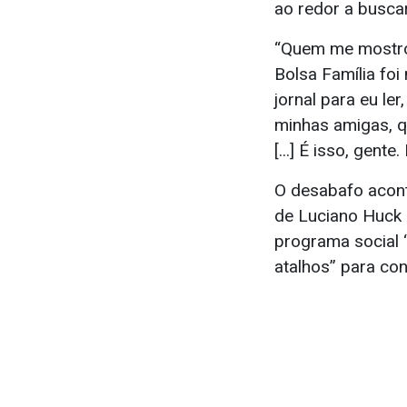
ao redor a busca
“Quem me mostrou
Bolsa Família foi
jornal para eu ler
minhas amigas, q
[...] É isso, gent
O desabafo acont
de Luciano Huck 
programa social “
atalhos” para con