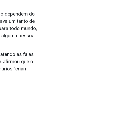
não dependem do
 tava um tanto de
l para todo mundo,
a alguma pessoa
atendo as falas
r afirmou que o
iários “criam