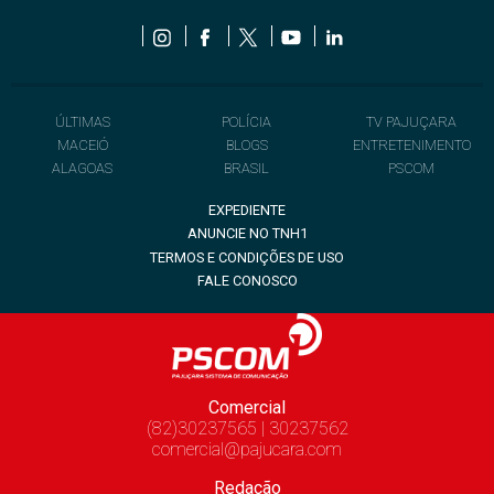
ÚLTIMAS
POLÍCIA
TV PAJUÇARA
MACEIÓ
BLOGS
ENTRETENIMENTO
ALAGOAS
BRASIL
PSCOM
EXPEDIENTE
ANUNCIE NO TNH1
TERMOS E CONDIÇÕES DE USO
FALE CONOSCO
Comercial
(82)30237565 | 30237562
comercial@pajucara.com
Redação