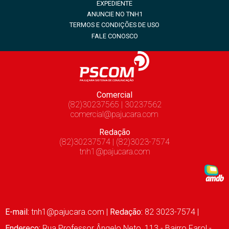
EXPEDIENTE
ANUNCIE NO TNH1
TERMOS E CONDIÇÕES DE USO
FALE CONOSCO
Comercial
(82)30237565 | 30237562
comercial@pajucara.com
Redação
(82)30237574 | (82)3023-7574
tnh1@pajucara.com
E-mail:
tnh1@pajucara.com
|
Redação:
82 3023-7574 |
Endereço:
Rua Professor Ângelo Neto, 113 - Bairro Farol -